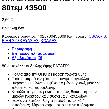
80τεμ 43500
2,60
€
Εξαντλημένο
Κωδικός προϊόντος:
4026700435009
Κατηγορίες:
OSCAR'S
,
ΕΙΔΗ ΣΥΣΚΕΥΑΣΙΑΣ
,
ΚΟΛΛΕΣ
Περιγραφή
Επιπλέον πληροφορίες
Αξιολογήσεις (0)
80
αυτοκόλλητα
διπλής όψης
PATAFIX
Kόλλα από την UHU σε μορφή πλαστελίνης
Τόσο
αφαιρούμενη
όσο και
μόνιμη
συγκόλληση
μικροαντικειμένων σε ξύλο, τσιμέντο, γυαλί, μέταλλο,
πλαστικό και πορσελάνη.
Κατάλληλο για στερέωση αφισών, διακοσμητικών,
μικρών ηλεκτρονικών συσκευών, καλωδίων
Δεν είναι κατάλληλο για ευαίσθητα υλικά ή
επιφάνειες. Μην το χρησιμοποιείτε σε πρόσφατα