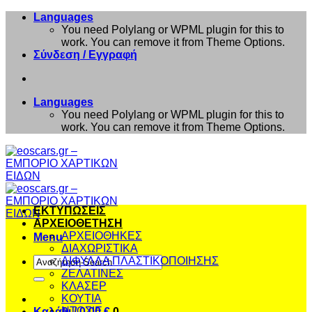
Μετάβαση
Languages
στο
You need Polylang or WPML plugin for this to
περιεχόμενο
work. You can remove it from Theme Options.
Σύνδεση / Εγγραφή
Languages
You need Polylang or WPML plugin for this to
work. You can remove it from Theme Options.
ΕΚΤΥΠΩΣΕΙΣ
ΑΡΧΕΙΟΘΕΤΗΣΗ
ΑΡΧΕΙΟΘΗΚΕΣ
Menu
ΔΙΑΧΩΡΙΣΤΙΚΑ
Αναζήτηση
ΔΙΦΥΛΛΑ ΠΛΑΣΤΙΚΟΠΟΙΗΣΗΣ
για:
ΖΕΛΑΤΙΝΕΣ
ΚΛΑΣΕΡ
ΚΟΥΤΙΑ
ΝΤΟΣΙΕ
Καλάθι /
0,00
€
0