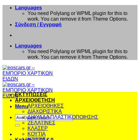
Μετάβαση
Languages
στο
You need Polylang or WPML plugin for this to
περιεχόμενο
work. You can remove it from Theme Options.
Σύνδεση / Εγγραφή
Languages
You need Polylang or WPML plugin for this to
work. You can remove it from Theme Options.
ΕΚΤΥΠΩΣΕΙΣ
ΑΡΧΕΙΟΘΕΤΗΣΗ
ΑΡΧΕΙΟΘΗΚΕΣ
Menu
ΔΙΑΧΩΡΙΣΤΙΚΑ
Αναζήτηση
ΔΙΦΥΛΛΑ ΠΛΑΣΤΙΚΟΠΟΙΗΣΗΣ
για:
ΖΕΛΑΤΙΝΕΣ
ΚΛΑΣΕΡ
ΚΟΥΤΙΑ
ΝΤΟΣΙΕ
Καλάθι /
0,00
€
0