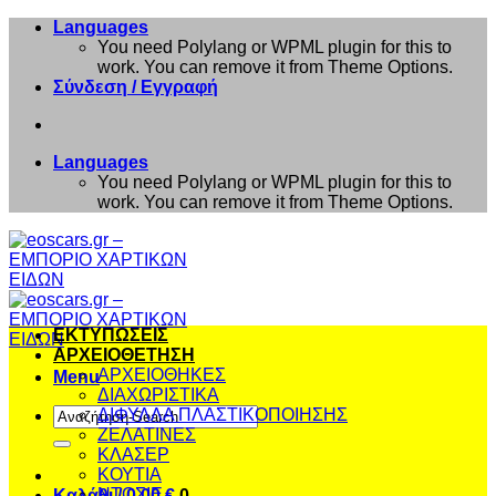
Μετάβαση
Languages
στο
You need Polylang or WPML plugin for this to
περιεχόμενο
work. You can remove it from Theme Options.
Σύνδεση / Εγγραφή
Languages
You need Polylang or WPML plugin for this to
work. You can remove it from Theme Options.
ΕΚΤΥΠΩΣΕΙΣ
ΑΡΧΕΙΟΘΕΤΗΣΗ
ΑΡΧΕΙΟΘΗΚΕΣ
Menu
ΔΙΑΧΩΡΙΣΤΙΚΑ
Αναζήτηση
ΔΙΦΥΛΛΑ ΠΛΑΣΤΙΚΟΠΟΙΗΣΗΣ
για:
ΖΕΛΑΤΙΝΕΣ
ΚΛΑΣΕΡ
ΚΟΥΤΙΑ
ΝΤΟΣΙΕ
Καλάθι /
0,00
€
0