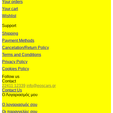
Your orders
Your cart
Wishlist
Support
Shipping
Payment Methods
Cancelation/Return Policy
Terms and Conditions
Privacy Policy
Cookies Policy
Follow us
Contact
22411 12339
info@eoscars.gr
Contact Us
Ο Λογαριασμός μου
Ο λογαριασμός σου
Οι παραγγελίες σου