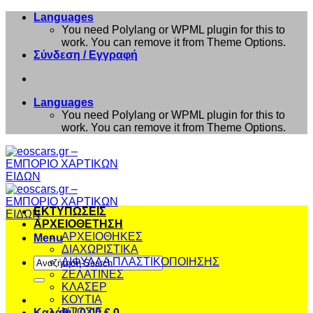
Μετάβαση
Languages
στο
You need Polylang or WPML plugin for this to
περιεχόμενο
work. You can remove it from Theme Options.
Σύνδεση / Εγγραφή
Languages
You need Polylang or WPML plugin for this to
work. You can remove it from Theme Options.
ΕΚΤΥΠΩΣΕΙΣ
ΑΡΧΕΙΟΘΕΤΗΣΗ
ΑΡΧΕΙΟΘΗΚΕΣ
Menu
ΔΙΑΧΩΡΙΣΤΙΚΑ
Αναζήτηση
ΔΙΦΥΛΛΑ ΠΛΑΣΤΙΚΟΠΟΙΗΣΗΣ
για:
ΖΕΛΑΤΙΝΕΣ
ΚΛΑΣΕΡ
ΚΟΥΤΙΑ
ΝΤΟΣΙΕ
Καλάθι /
0,00
€
0