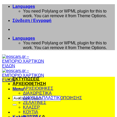
Μετάβαση
Languages
στο
You need Polylang or WPML plugin for this to
περιεχόμενο
work. You can remove it from Theme Options.
Σύνδεση / Εγγραφή
Languages
You need Polylang or WPML plugin for this to
work. You can remove it from Theme Options.
ΕΚΤΥΠΩΣΕΙΣ
ΑΡΧΕΙΟΘΕΤΗΣΗ
ΑΡΧΕΙΟΘΗΚΕΣ
Menu
ΔΙΑΧΩΡΙΣΤΙΚΑ
Αναζήτηση
ΔΙΦΥΛΛΑ ΠΛΑΣΤΙΚΟΠΟΙΗΣΗΣ
για:
ΖΕΛΑΤΙΝΕΣ
ΚΛΑΣΕΡ
ΚΟΥΤΙΑ
ΝΤΟΣΙΕ
Καλάθι /
0,00
€
0