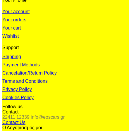
Your Profile
Your account
Your orders
Your cart
Wishlist
Support
Shipping
Payment Methods
Cancelation/Return Policy
Terms and Conditions
Privacy Policy
Cookies Policy
Follow us
Contact
22411 12339
info@eoscars.gr
Contact Us
Ο Λογαριασμός μου