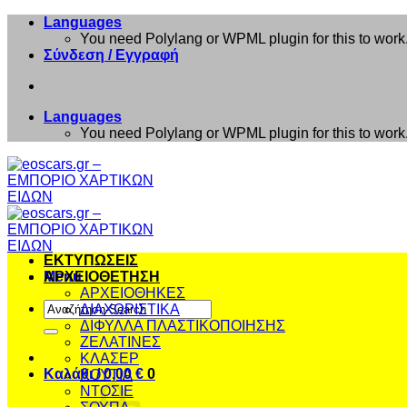
Μετάβαση
Languages
στο
You need Polylang or WPML plugin for this to work
περιεχόμενο
Σύνδεση / Εγγραφή
Languages
You need Polylang or WPML plugin for this to work
ΕΚΤΥΠΩΣΕΙΣ
Menu
ΑΡΧΕΙΟΘΕΤΗΣΗ
ΑΡΧΕΙΟΘΗΚΕΣ
Αναζήτηση
ΔΙΑΧΩΡΙΣΤΙΚΑ
για:
ΔΙΦΥΛΛΑ ΠΛΑΣΤΙΚΟΠΟΙΗΣΗΣ
ΖΕΛΑΤΙΝΕΣ
ΚΛΑΣΕΡ
Καλάθι /
0,00
€
0
ΚΟΥΤΙΑ
ΝΤΟΣΙΕ