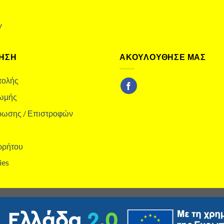
y
ΗΣΗ
ΑΚΟΥΛΟΥΘΗΣΕ ΜΑΣ
τολής
ωμής
ύρωσης / Επιστροφών
ρρήτου
ies