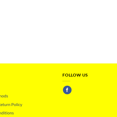
FOLLOW US
hods
eturn Policy
nditions