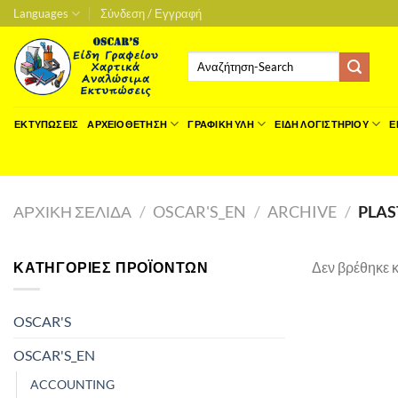
Μετάβαση
Languages
Σύνδεση / Εγγραφή
στο
περιεχόμενο
Αναζήτηση
για:
ΕΚΤΥΠΩΣΕΙΣ
ΑΡΧΕΙΟΘΕΤΗΣΗ
ΓΡΑΦΙΚΗ ΥΛΗ
ΕΙΔΗ ΛΟΓΙΣΤΗΡΙΟΥ
Ε
ΑΡΧΙΚΉ ΣΕΛΊΔΑ
/
OSCAR'S_EN
/
ARCHIVE
/
PLAS
ΚΑΤΗΓΟΡΊΕΣ ΠΡΟΪΌΝΤΩΝ
Δεν βρέθηκε κ
OSCAR'S
OSCAR'S_EN
ACCOUNTING