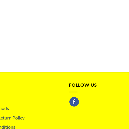
FOLLOW US
hods
eturn Policy
nditions