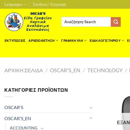
Μετάβαση
Languages
Σύνδεση / Εγγραφή
στο
περιεχόμενο
Αναζήτηση
για:
ΕΚΤΥΠΩΣΕΙΣ
ΑΡΧΕΙΟΘΕΤΗΣΗ
ΓΡΑΦΙΚΗ ΥΛΗ
ΕΙΔΗ ΛΟΓΙΣΤΗΡΙΟΥ
Ε
ΑΡΧΙΚΉ ΣΕΛΊΔΑ
/
OSCAR'S_EN
/
TECHNOLOGY
/
ΚΑΤΗΓΟΡΊΕΣ ΠΡΟΪΌΝΤΩΝ
OSCAR'S
OSCAR'S_EN
ΕΞΑ
ACCOUNTING