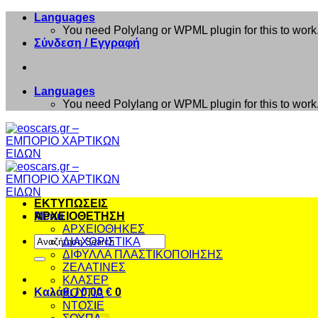
Μετάβαση
Languages
στο
You need Polylang or WPML plugin for this to work
περιεχόμενο
Σύνδεση / Εγγραφή
Languages
You need Polylang or WPML plugin for this to work
ΕΚΤΥΠΩΣΕΙΣ
Menu
ΑΡΧΕΙΟΘΕΤΗΣΗ
ΑΡΧΕΙΟΘΗΚΕΣ
Αναζήτηση
ΔΙΑΧΩΡΙΣΤΙΚΑ
για:
ΔΙΦΥΛΛΑ ΠΛΑΣΤΙΚΟΠΟΙΗΣΗΣ
ΖΕΛΑΤΙΝΕΣ
ΚΛΑΣΕΡ
Καλάθι /
0,00
€
0
ΚΟΥΤΙΑ
ΝΤΟΣΙΕ