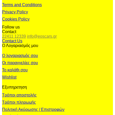
Terms and Conditions
Privacy Policy
Cookies Policy
Follow us
Contact
22411 12339
info@eoscars.gr
Contact Us
Ο Λογαριασμός μου
Ο λογαριασμός σου
Οι παραγγελίες σου
Το καλάθι σου
Wishlist
Εξυπηρετηση
Τρόποι αποστολής
Τρόποι πληρωμής
Πολιτική Ακύρωσης / Επιστροφών