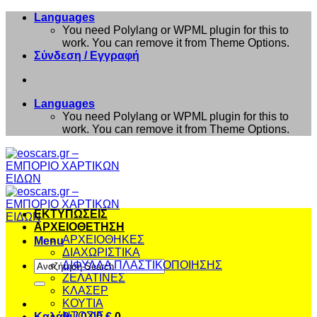
Μετάβαση
Languages
στο
You need Polylang or WPML plugin for this to
περιεχόμενο
work. You can remove it from Theme Options.
Σύνδεση / Εγγραφή
Languages
You need Polylang or WPML plugin for this to
work. You can remove it from Theme Options.
ΕΚΤΥΠΩΣΕΙΣ
ΑΡΧΕΙΟΘΕΤΗΣΗ
ΑΡΧΕΙΟΘΗΚΕΣ
Menu
ΔΙΑΧΩΡΙΣΤΙΚΑ
Αναζήτηση
ΔΙΦΥΛΛΑ ΠΛΑΣΤΙΚΟΠΟΙΗΣΗΣ
για:
ΖΕΛΑΤΙΝΕΣ
ΚΛΑΣΕΡ
ΚΟΥΤΙΑ
ΝΤΟΣΙΕ
Καλάθι /
0,00
€
0