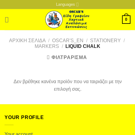
Μετάβαση
Languages
στο
περιεχόμενο
0
ΑΡΧΙΚΉ ΣΕΛΊΔΑ
/
OSCAR'S_EN
/
STATIONERY
/
MARKERS
/
LIQUID CHALK
ΦΙΛΤΡΆΡΙΣΜΑ
Δεν βρέθηκε κανένα προϊόν που να ταιριάζει με την
επιλογή σας.
YOUR PROFILE
Your account