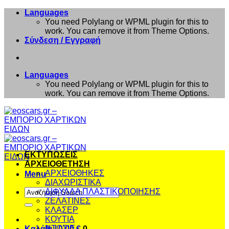
Μετάβαση
Languages
στο
You need Polylang or WPML plugin for this to
περιεχόμενο
work. You can remove it from Theme Options.
Σύνδεση / Εγγραφή
Languages
You need Polylang or WPML plugin for this to
work. You can remove it from Theme Options.
ΕΚΤΥΠΩΣΕΙΣ
ΑΡΧΕΙΟΘΕΤΗΣΗ
ΑΡΧΕΙΟΘΗΚΕΣ
Menu
ΔΙΑΧΩΡΙΣΤΙΚΑ
Αναζήτηση
ΔΙΦΥΛΛΑ ΠΛΑΣΤΙΚΟΠΟΙΗΣΗΣ
για:
ΖΕΛΑΤΙΝΕΣ
ΚΛΑΣΕΡ
ΚΟΥΤΙΑ
ΝΤΟΣΙΕ
Καλάθι /
0,00
€
0