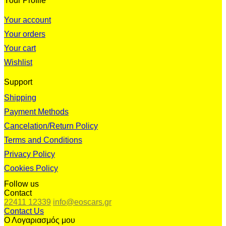
Your Profile
Your account
Your orders
Your cart
Wishlist
Support
Shipping
Payment Methods
Cancelation/Return Policy
Terms and Conditions
Privacy Policy
Cookies Policy
Follow us
Contact
22411 12339
info@eoscars.gr
Contact Us
Ο Λογαριασμός μου