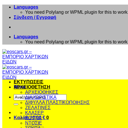
Μετάβαση
Languages
στο
You need Polylang or WPML plugin for this to work
περιεχόμενο
Σύνδεση / Εγγραφή
Languages
You need Polylang or WPML plugin for this to work
ΕΚΤΥΠΩΣΕΙΣ
Menu
ΑΡΧΕΙΟΘΕΤΗΣΗ
ΑΡΧΕΙΟΘΗΚΕΣ
Αναζήτηση
ΔΙΑΧΩΡΙΣΤΙΚΑ
για:
ΔΙΦΥΛΛΑ ΠΛΑΣΤΙΚΟΠΟΙΗΣΗΣ
ΖΕΛΑΤΙΝΕΣ
ΚΛΑΣΕΡ
Καλάθι /
0,00
€
0
ΚΟΥΤΙΑ
ΝΤΟΣΙΕ