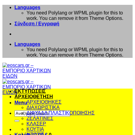
Μετάβαση
Languages
στο
You need Polylang or WPML plugin for this to
περιεχόμενο
work. You can remove it from Theme Options.
Σύνδεση / Εγγραφή
Languages
You need Polylang or WPML plugin for this to
work. You can remove it from Theme Options.
ΕΚΤΥΠΩΣΕΙΣ
ΑΡΧΕΙΟΘΕΤΗΣΗ
ΑΡΧΕΙΟΘΗΚΕΣ
Menu
ΔΙΑΧΩΡΙΣΤΙΚΑ
Αναζήτηση
ΔΙΦΥΛΛΑ ΠΛΑΣΤΙΚΟΠΟΙΗΣΗΣ
για:
ΖΕΛΑΤΙΝΕΣ
ΚΛΑΣΕΡ
ΚΟΥΤΙΑ
ΝΤΟΣΙΕ
Καλάθι /
0,00
€
0