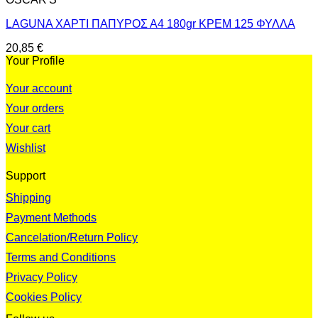
LAGUNA ΧΑΡΤΙ ΠΑΠΥΡΟΣ Α4 180gr ΚΡΕΜ 125 ΦΥΛΛΑ
20,85
€
Your Profile
Your account
Your orders
Your cart
Wishlist
Support
Shipping
Payment Methods
Cancelation/Return Policy
Terms and Conditions
Privacy Policy
Cookies Policy