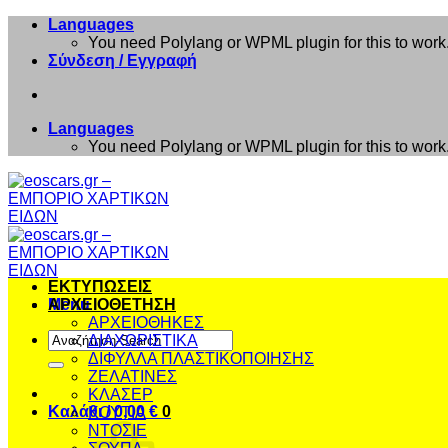
Μετάβαση
Languages
στο
You need Polylang or WPML plugin for this to work
περιεχόμενο
Σύνδεση / Εγγραφή
Languages
You need Polylang or WPML plugin for this to work
ΕΚΤΥΠΩΣΕΙΣ
Menu
ΑΡΧΕΙΟΘΕΤΗΣΗ
ΑΡΧΕΙΟΘΗΚΕΣ
Αναζήτηση
ΔΙΑΧΩΡΙΣΤΙΚΑ
για:
ΔΙΦΥΛΛΑ ΠΛΑΣΤΙΚΟΠΟΙΗΣΗΣ
ΖΕΛΑΤΙΝΕΣ
ΚΛΑΣΕΡ
Καλάθι /
0,00
€
0
ΚΟΥΤΙΑ
ΝΤΟΣΙΕ