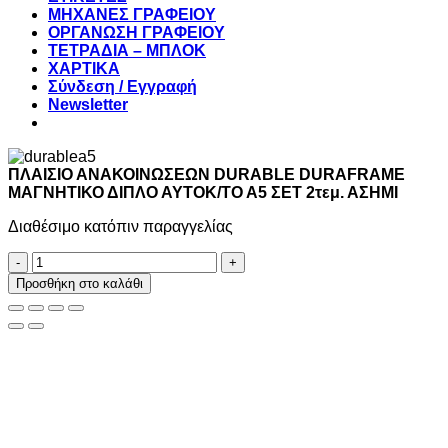
ΜΗΧΑΝΕΣ ΓΡΑΦΕΙΟΥ
ΟΡΓΑΝΩΣΗ ΓΡΑΦΕΙΟΥ
ΤΕΤΡΑΔΙΑ – ΜΠΛΟΚ
ΧΑΡΤΙΚΑ
Σύνδεση / Εγγραφή
Newsletter
ΠΛΑΙΣΙΟ ΑΝΑΚΟΙΝΩΣΕΩΝ DURABLE DURAFRAME
ΜΑΓΝΗΤΙΚΟ ΔΙΠΛΟ ΑΥΤΟΚ/ΤΟ Α5 ΣΕΤ 2τεμ. ΑΣΗΜΙ
Διαθέσιμο κατόπιν παραγγελίας
ΠΛΑΙΣΙΟ
ΑΝΑΚΟΙΝΩΣΕΩΝ
Προσθήκη στο καλάθι
DURABLE
DURAFRAME
ΜΑΓΝΗΤΙΚΟ
ΔΙΠΛΟ
ΑΥΤΟΚ/
ΤΟ
Α5
ΣΕΤ
2τεμ.