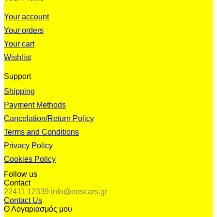
Your account
Your orders
Your cart
Wishlist
Support
Shipping
Payment Methods
Cancelation/Return Policy
Terms and Conditions
Privacy Policy
Cookies Policy
Follow us
Contact
22411 12339
info@eoscars.gr
Contact Us
Ο Λογαριασμός μου