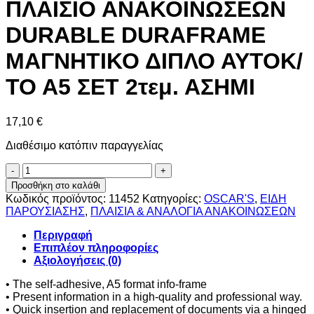
ΠΛΑΙΣΙΟ ΑΝΑΚΟΙΝΩΣΕΩΝ
DURABLE DURAFRAME
ΜΑΓΝΗΤΙΚΟ ΔΙΠΛΟ ΑΥΤΟΚ/
ΤΟ Α5 ΣΕΤ 2τεμ. ΑΣΗΜΙ
17,10
€
Διαθέσιμο κατόπιν παραγγελίας
ΠΛΑΙΣΙΟ
ΑΝΑΚΟΙΝΩΣΕΩΝ
Προσθήκη στο καλάθι
DURABLE
Κωδικός προϊόντος:
11452
Κατηγορίες:
OSCAR'S
,
ΕΙΔΗ
DURAFRAME
ΠΑΡΟΥΣΙΑΣΗΣ
,
ΠΛΑΙΣΙΑ & ΑΝΑΛΟΓΙΑ ΑΝΑΚΟΙΝΩΣΕΩΝ
ΜΑΓΝΗΤΙΚΟ
ΔΙΠΛΟ
Περιγραφή
ΑΥΤΟΚ/
Επιπλέον πληροφορίες
ΤΟ
Αξιολογήσεις (0)
Α5
ΣΕΤ
• The self-adhesive, A5 format info-frame
2τεμ.
• Present information in a high-quality and professional way.
ΑΣΗΜΙ
• Quick insertion and replacement of documents via a hinged