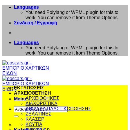
Μετάβαση
Languages
στο
You need Polylang or WPML plugin for this to
περιεχόμενο
work. You can remove it from Theme Options.
Σύνδεση / Εγγραφή
Languages
You need Polylang or WPML plugin for this to
work. You can remove it from Theme Options.
ΕΚΤΥΠΩΣΕΙΣ
ΑΡΧΕΙΟΘΕΤΗΣΗ
ΑΡΧΕΙΟΘΗΚΕΣ
Menu
ΔΙΑΧΩΡΙΣΤΙΚΑ
Αναζήτηση
ΔΙΦΥΛΛΑ ΠΛΑΣΤΙΚΟΠΟΙΗΣΗΣ
για:
ΖΕΛΑΤΙΝΕΣ
ΚΛΑΣΕΡ
ΚΟΥΤΙΑ
ΝΤΟΣΙΕ
Καλάθι /
0,00
€
0