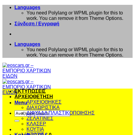
Μετάβαση
Languages
στο
You need Polylang or WPML plugin for this to
περιεχόμενο
work. You can remove it from Theme Options.
Σύνδεση / Εγγραφή
Languages
You need Polylang or WPML plugin for this to
work. You can remove it from Theme Options.
ΕΚΤΥΠΩΣΕΙΣ
ΑΡΧΕΙΟΘΕΤΗΣΗ
ΑΡΧΕΙΟΘΗΚΕΣ
Menu
ΔΙΑΧΩΡΙΣΤΙΚΑ
Αναζήτηση
ΔΙΦΥΛΛΑ ΠΛΑΣΤΙΚΟΠΟΙΗΣΗΣ
για:
ΖΕΛΑΤΙΝΕΣ
ΚΛΑΣΕΡ
ΚΟΥΤΙΑ
ΝΤΟΣΙΕ
Καλάθι /
0,00
€
0