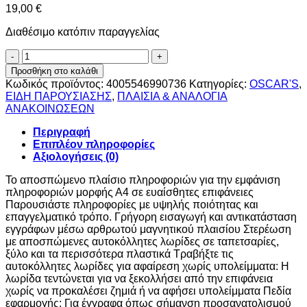
19,00
€
Διαθέσιμο κατόπιν παραγγελίας
ΠΛΑΙΣΙΟ
ΑΝΑΚΟΙΝΩΣΕΩΝ
Προσθήκη στο καλάθι
DURABLE
Κωδικός προϊόντος:
4005546990736
Κατηγορίες:
OSCAR'S
,
DURAFRAME
ΕΙΔΗ ΠΑΡΟΥΣΙΑΣΗΣ
,
ΠΛΑΙΣΙΑ & ΑΝΑΛΟΓΙΑ
WALLPAPER
ΑΝΑΚΟΙΝΩΣΕΩΝ
Α4
ΜΑΥΡΟ
Περιγραφή
ποσότητα
Επιπλέον πληροφορίες
Αξιολογήσεις (0)
Το αποσπώμενο πλαίσιο πληροφοριών για την εμφάνιση
πληροφοριών μορφής Α4 σε ευαίσθητες επιφάνειες
Παρουσιάστε πληροφορίες με υψηλής ποιότητας και
επαγγελματικό τρόπο. Γρήγορη εισαγωγή και αντικατάσταση
εγγράφων μέσω αρθρωτού μαγνητικού πλαισίου Στερέωση
με αποσπώμενες αυτοκόλλητες λωρίδες σε ταπετσαρίες,
ξύλο και τα περισσότερα πλαστικά Τραβήξτε τις
αυτοκόλλητες λωρίδες για αφαίρεση χωρίς υπολείμματα: Η
λωρίδα τεντώνεται για να ξεκολλήσει από την επιφάνεια
χωρίς να προκαλέσει ζημιά ή να αφήσει υπολείμματα Πεδία
εφαρμογής: Για έγγραφα όπως σήμανση προσανατολισμού