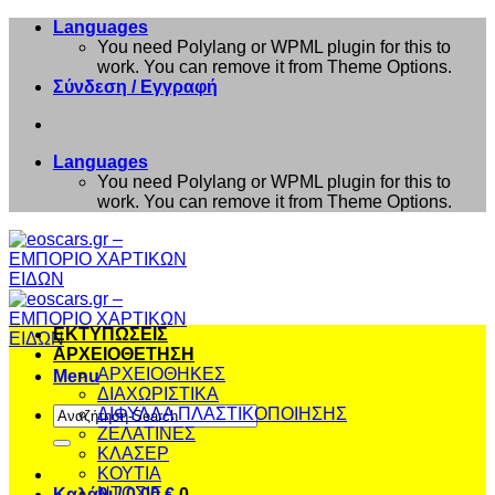
Μετάβαση
Languages
στο
You need Polylang or WPML plugin for this to
περιεχόμενο
work. You can remove it from Theme Options.
Σύνδεση / Εγγραφή
Languages
You need Polylang or WPML plugin for this to
work. You can remove it from Theme Options.
ΕΚΤΥΠΩΣΕΙΣ
ΑΡΧΕΙΟΘΕΤΗΣΗ
ΑΡΧΕΙΟΘΗΚΕΣ
Menu
ΔΙΑΧΩΡΙΣΤΙΚΑ
Αναζήτηση
ΔΙΦΥΛΛΑ ΠΛΑΣΤΙΚΟΠΟΙΗΣΗΣ
για:
ΖΕΛΑΤΙΝΕΣ
ΚΛΑΣΕΡ
ΚΟΥΤΙΑ
ΝΤΟΣΙΕ
Καλάθι /
0,00
€
0