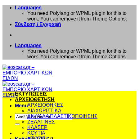
Μετάβαση
Languages
στο
You need Polylang or WPML plugin for this to
περιεχόμενο
work. You can remove it from Theme Options.
Σύνδεση / Εγγραφή
Languages
You need Polylang or WPML plugin for this to
work. You can remove it from Theme Options.
ΕΚΤΥΠΩΣΕΙΣ
ΑΡΧΕΙΟΘΕΤΗΣΗ
ΑΡΧΕΙΟΘΗΚΕΣ
Menu
ΔΙΑΧΩΡΙΣΤΙΚΑ
Αναζήτηση
ΔΙΦΥΛΛΑ ΠΛΑΣΤΙΚΟΠΟΙΗΣΗΣ
για:
ΖΕΛΑΤΙΝΕΣ
ΚΛΑΣΕΡ
ΚΟΥΤΙΑ
ΝΤΟΣΙΕ
Καλάθι /
0,00
€
0