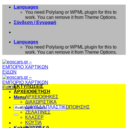
Μετάβαση
Languages
στο
You need Polylang or WPML plugin for this to
περιεχόμενο
work. You can remove it from Theme Options.
Σύνδεση / Εγγραφή
Languages
You need Polylang or WPML plugin for this to
work. You can remove it from Theme Options.
ΕΚΤΥΠΩΣΕΙΣ
ΑΡΧΕΙΟΘΕΤΗΣΗ
ΑΡΧΕΙΟΘΗΚΕΣ
Menu
ΔΙΑΧΩΡΙΣΤΙΚΑ
Αναζήτηση
ΔΙΦΥΛΛΑ ΠΛΑΣΤΙΚΟΠΟΙΗΣΗΣ
για:
ΖΕΛΑΤΙΝΕΣ
ΚΛΑΣΕΡ
ΚΟΥΤΙΑ
ΝΤΟΣΙΕ
Καλάθι /
0,00
€
0