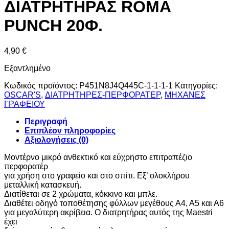
ΔΙΑΤΡΗΤΗΡΑΣ ROMA
PUNCH 20Φ.
4,90
€
Εξαντλημένο
Κωδικός προϊόντος:
P451N8J4Q445C-1-1-1-1
Κατηγορίες:
OSCAR'S
,
ΔΙΑΤΡΗΤΗΡΕΣ-ΠΕΡΦΟΡΑΤΕΡ
,
ΜΗΧΑΝΕΣ
ΓΡΑΦΕΙΟΥ
Περιγραφή
Επιπλέον πληροφορίες
Αξιολογήσεις (0)
Μοντέρνο μικρό ανθεκτικό και εύχρηστο επιτραπέζιο
περφορατέρ
για χρήση στο γραφείο και στο σπίτι. Εξ’ ολοκλήρου
μεταλλική κατασκευή.
Διατίθεται σε 2 χρώματα, κόκκινο και μπλε.
Διαθέτει οδηγό τοποθέτησης φύλλων μεγέθους Α4, Α5 και Α6
για μεγαλύτερη ακρίβεια. Ο διατρητήρας αυτός της Maestri
έχει