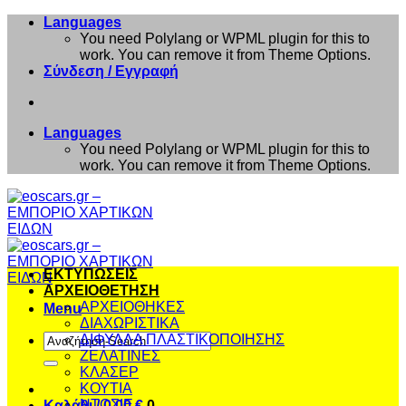
Μετάβαση
Languages
στο
You need Polylang or WPML plugin for this to
περιεχόμενο
work. You can remove it from Theme Options.
Σύνδεση / Εγγραφή
Languages
You need Polylang or WPML plugin for this to
work. You can remove it from Theme Options.
ΕΚΤΥΠΩΣΕΙΣ
ΑΡΧΕΙΟΘΕΤΗΣΗ
ΑΡΧΕΙΟΘΗΚΕΣ
Menu
ΔΙΑΧΩΡΙΣΤΙΚΑ
Αναζήτηση
ΔΙΦΥΛΛΑ ΠΛΑΣΤΙΚΟΠΟΙΗΣΗΣ
για:
ΖΕΛΑΤΙΝΕΣ
ΚΛΑΣΕΡ
ΚΟΥΤΙΑ
ΝΤΟΣΙΕ
Καλάθι /
0,00
€
0