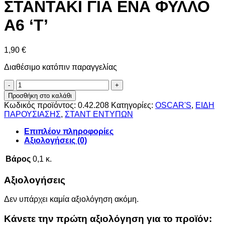
ΣΤΑΝΤΑΚΙ ΓΙΑ ΕΝΑ ΦΥΛΛΟ
A6 ‘Τ’
1,90
€
Διαθέσιμο κατόπιν παραγγελίας
ΣΤΑΝΤΑΚΙ
ΓΙΑ
Προσθήκη στο καλάθι
ΕΝΑ
Κωδικός προϊόντος:
0.42.208
Κατηγορίες:
OSCAR'S
,
ΕΙΔΗ
ΦΥΛΛΟ
ΠΑΡΟΥΣΙΑΣΗΣ
,
ΣΤΑΝΤ ΕΝΤΥΠΩΝ
A6
'Τ'
Επιπλέον πληροφορίες
ποσότητα
Αξιολογήσεις (0)
Βάρος
0,1 κ.
Αξιολογήσεις
Δεν υπάρχει καμία αξιολόγηση ακόμη.
Κάνετε την πρώτη αξιολόγηση για το προϊόν: