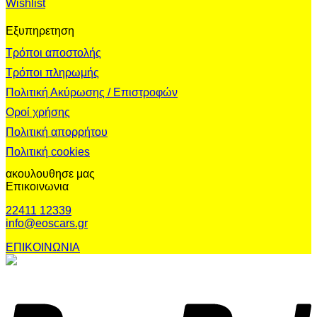
Wishlist
Εξυπηρετηση
Τρόποι αποστολής
Τρόποι πληρωμής
Πολιτική Ακύρωσης / Επιστροφών
Οροί χρήσης
Πολιτική απορρήτου
Πολιτική cookies
ακουλουθησε μας
Επικοινωνια
22411 12339
info@eoscars.gr
ΕΠΙΚΟΙΝΩΝΙΑ