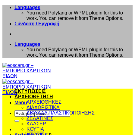
Μετάβαση
Languages
στο
You need Polylang or WPML plugin for this to
περιεχόμενο
work. You can remove it from Theme Options.
Σύνδεση / Εγγραφή
Languages
You need Polylang or WPML plugin for this to
work. You can remove it from Theme Options.
ΕΚΤΥΠΩΣΕΙΣ
ΑΡΧΕΙΟΘΕΤΗΣΗ
ΑΡΧΕΙΟΘΗΚΕΣ
Menu
ΔΙΑΧΩΡΙΣΤΙΚΑ
Αναζήτηση
ΔΙΦΥΛΛΑ ΠΛΑΣΤΙΚΟΠΟΙΗΣΗΣ
για:
ΖΕΛΑΤΙΝΕΣ
ΚΛΑΣΕΡ
ΚΟΥΤΙΑ
ΝΤΟΣΙΕ
Καλάθι /
0,00
€
0