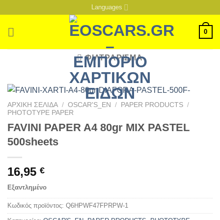
Μετάβαση
Languages
στο
περιεχόμενο
0
ΦΙΛΤΡΆΡΙΣΜΑ
ΑΡΧΙΚΉ ΣΕΛΊΔΑ
/
OSCAR'S_EN
/
PAPER PRODUCTS
/
PHOTOTYPE PAPER
FAVINI PAPER A4 80gr MIX PASTEL
500sheets
16,95
€
Εξαντλημένο
Κωδικός προϊόντος:
Q6HPWF47FPRPW-1