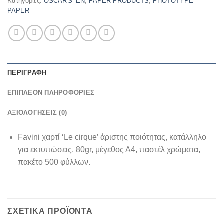
Κατηγορίες:
OSCAR'S_EN
,
PAPER PRODUCTS
,
PHOTOTYPE
PAPER
ΠΕΡΙΓΡΑΦΉ
ΕΠΙΠΛΈΟΝ ΠΛΗΡΟΦΟΡΊΕΣ
ΑΞΙΟΛΟΓΉΣΕΙΣ (0)
Favini χαρτί ‘Le cirque’ άριστης ποιότητας, κατάλληλο
για εκτυπώσεις, 80gr, μέγεθος Α4, παστέλ χρώματα,
πακέτο 500 φύλλων.
ΣΧΕΤΙΚΆ ΠΡΟΪΌΝΤΑ