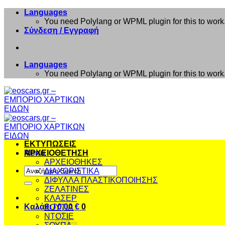
Μετάβαση
Languages
στο
You need Polylang or WPML plugin for this to work
περιεχόμενο
Σύνδεση / Εγγραφή
Languages
You need Polylang or WPML plugin for this to work
ΕΚΤΥΠΩΣΕΙΣ
Menu
ΑΡΧΕΙΟΘΕΤΗΣΗ
ΑΡΧΕΙΟΘΗΚΕΣ
Αναζήτηση
ΔΙΑΧΩΡΙΣΤΙΚΑ
για:
ΔΙΦΥΛΛΑ ΠΛΑΣΤΙΚΟΠΟΙΗΣΗΣ
ΖΕΛΑΤΙΝΕΣ
ΚΛΑΣΕΡ
Καλάθι /
0,00
€
0
ΚΟΥΤΙΑ
ΝΤΟΣΙΕ