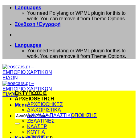
Μετάβαση
Languages
στο
You need Polylang or WPML plugin for this to
περιεχόμενο
work. You can remove it from Theme Options.
Σύνδεση / Εγγραφή
Languages
You need Polylang or WPML plugin for this to
work. You can remove it from Theme Options.
ΕΚΤΥΠΩΣΕΙΣ
ΑΡΧΕΙΟΘΕΤΗΣΗ
ΑΡΧΕΙΟΘΗΚΕΣ
Menu
ΔΙΑΧΩΡΙΣΤΙΚΑ
Αναζήτηση
ΔΙΦΥΛΛΑ ΠΛΑΣΤΙΚΟΠΟΙΗΣΗΣ
για:
ΖΕΛΑΤΙΝΕΣ
ΚΛΑΣΕΡ
ΚΟΥΤΙΑ
ΝΤΟΣΙΕ
Καλάθι /
0,00
€
0