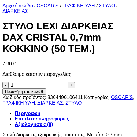
Αρχική σελίδα
/
OSCAR'S
/
ΓΡΑΦΙΚΗ ΥΛΗ
/
ΣΤΥΛΟ
/
ΔΙΑΡΚΕΙΑΣ
ΣΤΥΛΟ LEXI ΔΙΑΡΚΕΙΑΣ
DAX CRISTAL 0,7mm
ΚΟΚΚΙΝΟ (50 ΤΕΜ.)
7,90
€
Διαθέσιμο κατόπιν παραγγελίας
ΣΤΥΛΟ
LEXI
Προσθήκη στο καλάθι
ΔΙΑΡΚΕΙΑΣ
Κωδικός προϊόντος:
8364490106411
Κατηγορίες:
OSCAR'S
,
DAX
ΓΡΑΦΙΚΗ ΥΛΗ
,
ΔΙΑΡΚΕΙΑΣ
,
ΣΤΥΛΟ
CRISTAL
0,7mm
Περιγραφή
ΚΟΚΚΙΝΟ
Επιπλέον πληροφορίες
(50
Αξιολογήσεις (0)
ΤΕΜ.)
ποσότητα
Στυλό διαρκείας εξαιρετικής ποιότητας. Με μύτη 0.7 mm.