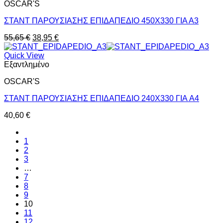
OSCAR'S
ΣΤΑΝΤ ΠΑΡΟΥΣΙΑΣΗΣ ΕΠΙΔΑΠΕΔΙΟ 450Χ330 ΓΙΑ Α3
Original
Η
55,65
€
38,95
€
price
τρέχουσα
was:
τιμή
Quick View
55,65 €.
είναι:
Εξαντλημένο
38,95 €.
OSCAR'S
ΣΤΑΝΤ ΠΑΡΟΥΣΙΑΣΗΣ ΕΠΙΔΑΠΕΔΙΟ 240Χ330 ΓΙΑ A4
40,60
€
1
2
3
…
7
8
9
10
11
12