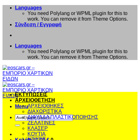
Μετάβαση
Languages
στο
You need Polylang or WPML plugin for this to
περιεχόμενο
work. You can remove it from Theme Options.
Σύνδεση / Εγγραφή
Languages
You need Polylang or WPML plugin for this to
work. You can remove it from Theme Options.
ΕΚΤΥΠΩΣΕΙΣ
ΑΡΧΕΙΟΘΕΤΗΣΗ
ΑΡΧΕΙΟΘΗΚΕΣ
Menu
ΔΙΑΧΩΡΙΣΤΙΚΑ
Αναζήτηση
ΔΙΦΥΛΛΑ ΠΛΑΣΤΙΚΟΠΟΙΗΣΗΣ
για:
ΖΕΛΑΤΙΝΕΣ
ΚΛΑΣΕΡ
ΚΟΥΤΙΑ
ΝΤΟΣΙΕ
Καλάθι /
0,00
€
0