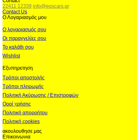
Contact
22411 12339
info@eoscars.gr
Contact Us
Ο Λογαριασμός μου
Ο λογαριασμός σου
Οι παραγγελίες σου
Το καλάθι σου
Wishlist
Εξυπηρετηση
Τρόποι αποστολής
Τρόποι πληρωμής
Πολιτική Ακύρωσης / Επιστροφών
Οροί χρήσης
Πολιτική απορρήτου
Πολιτική cookies
ακουλουθησε μας
Επικοινωνια